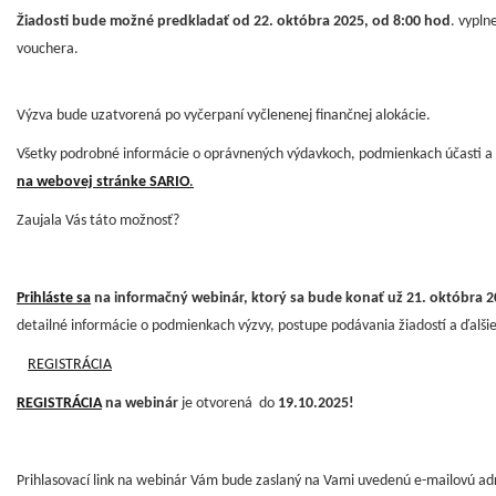
Žiadosti bude možné predkladať od 22. októbra 2025, od 8:00 hod
. vypln
vouchera.
Výzva bude uzatvorená po vyčerpaní vyčlenenej finančnej alokácie.
Všetky podrobné informácie o oprávnených výdavkoch, podmienkach účasti a 
na webovej stránke SARIO
.
Zaujala Vás táto možnosť?
Prihláste sa
na informačný webinár, ktorý sa bude konať už 21. októbra 2
detailné informácie o podmienkach výzvy, postupe podávania žiadostí a ďalšie
REGISTRÁCIA
REGISTRÁCIA
na webinár
je otvorená do
19.10.2025!
Prihlasovací link na webinár Vám bude zaslaný na Vami uvedenú e-mailovú ad