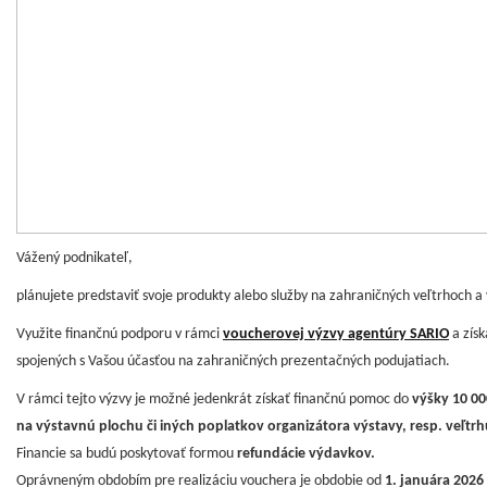
Vážený podnikateľ,
plánujete predstaviť svoje produkty alebo služby na zahraničných veľtrhoch 
Využite finančnú podporu v rámci
voucherovej výzvy agentúry SARIO
a získ
spojených s Vašou účasťou na zahraničných prezentačných podujatiach.
V rámci tejto výzvy je možné jedenkrát získať finančnú pomoc do
výšky 10 0
na výstavnú plochu či iných poplatkov organizátora výstavy, resp. veľtrh
Financie sa budú poskytovať formou
refundácie výdavkov.
Oprávneným obdobím pre realizáciu vouchera je obdobie od
1. januára 2026