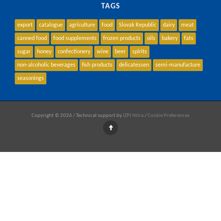
TAGS
export
catalogue
agriculture
food
Slovak Republic
dairy
meat
canned food
food supplements
frozen products
oils
bakery
fats
sugar
honey
confectionery
wine
beer
spirits
non-alcoholic beverages
fish products
delicatessen
semi-manufacture
seasonings
Copyright © 2026 / Technical support by
IZPI Nitra
/
Cookie Preferences